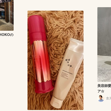
HOKOの
美容師
ア☆
古