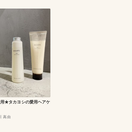
愛用★タカヨシの愛用ヘアケ
川 高由