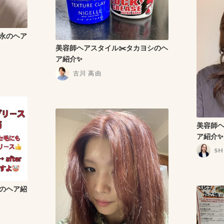
吉永のヘア
美容師ヘアスタイル✂️タカヨシのヘ
ア紹介✨
古川 高由
美容師ヘ
ア紹介✨
S
宮のヘア紹