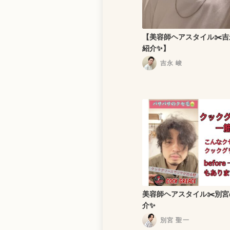
【美容師ヘアスタイル✂️
紹介✨】
吉永 峻
美容師ヘアスタイル✂️別
介✨
別宮 聖一