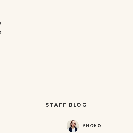
り
★
STAFF BLOG
SHOKO