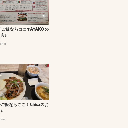
ご飯ならココ❣️AYAKOの
店✨
ako
ご飯ならここ！Chisaのお
✨
isa