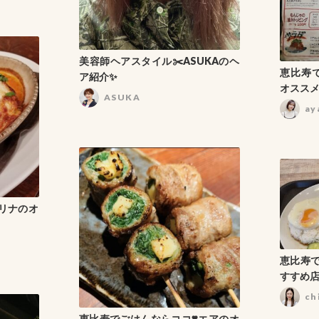
美容師ヘアスタイル✂️ASUKAのヘ
恵比寿で
ア紹介✨
オススメ
ASUKA
ay
️リナのオ
恵比寿で
すすめ店
ch
恵比寿でごはんならココ❣️エアのオ