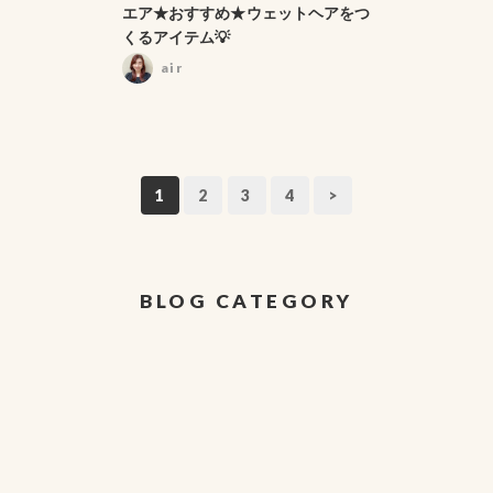
エア★おすすめ★ウェットヘアをつ
くるアイテム💡
air
1
2
3
4
>
BLOG CATEGORY