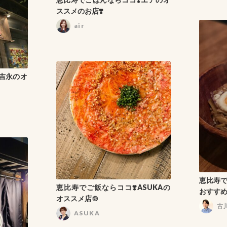
ススメのお店❣️
air
️吉永のオ
恵比寿
恵比寿でご飯ならココ❣️ASUKAの
おすすめ
オススメ店🍲
古
ASUKA