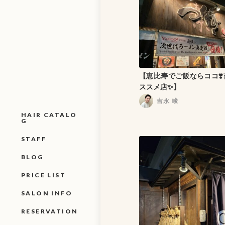
【恵比寿でご飯ならココ❣
ススメ店✨】
吉永 峻
HAIR CATALO
G
STAFF
BLOG
PRICE LIST
SALON INFO
RESERVATION