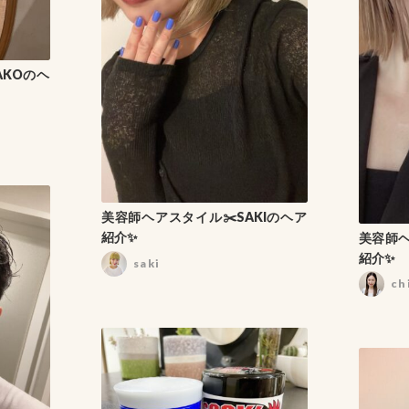
AKOのヘ
美容師ヘアスタイル✂️SAKIのヘア
紹介✨
美容師ヘ
紹介✨
saki
ch