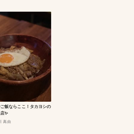
でご飯ならここ！タカヨシの
店✨
川 高由