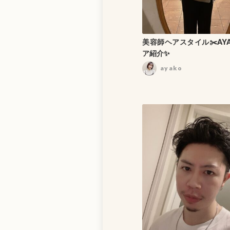
美容師ヘアスタイル✂️AY
ア紹介✨
ayako