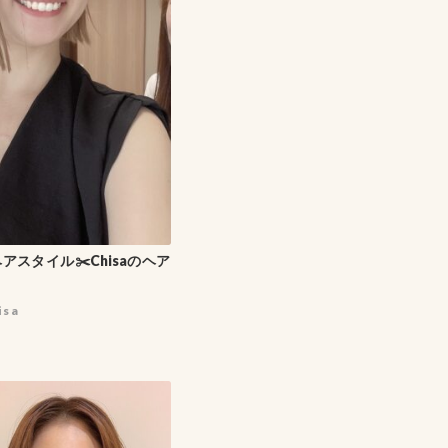
アスタイル✂️Chisaのヘア
isa