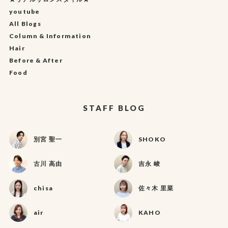
youtube
All Blogs
Column & Information
Hair
Before & After
Food
STAFF BLOG
別宮 聖一
SHOKO
古川 高由
吉永 峻
chisa
佐々木 里菜
air
KAHO