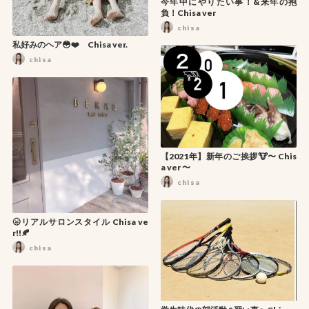
今年中にやりたい事！&来年の抱
負！Chisa ver
chisa
私好みのヘア😳❤️ Chisa ver.
chisa
【2021年】新年のご挨拶🐮〜 Chis
a ver 〜
chisa
🌝リアルサロンスタイル Chisa ve
r!!🍂
chisa