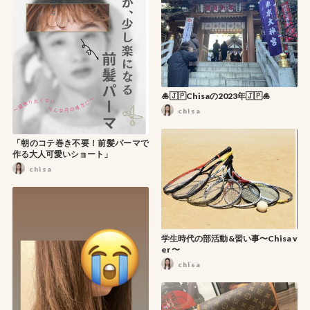
🎍🇯🇵Chisaの2023年🇯🇵🎍
chisa
「朝のコテ巻き不要！前髪パーマで
作る大人可愛いショート」
chisa
学生時代の部活動&習い事〜Chisa v
er 〜
chisa