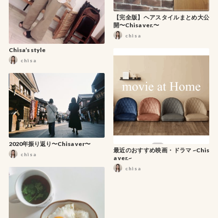
【完全版】ヘアスタイルまとめ大公
開〜Chisa ver.〜
chisa
Chisa’s style
chisa
2020年振り返り〜Chisa ver〜
最近のおすすめ映画・ドラマ ~Chis
chisa
a ver.~
chisa