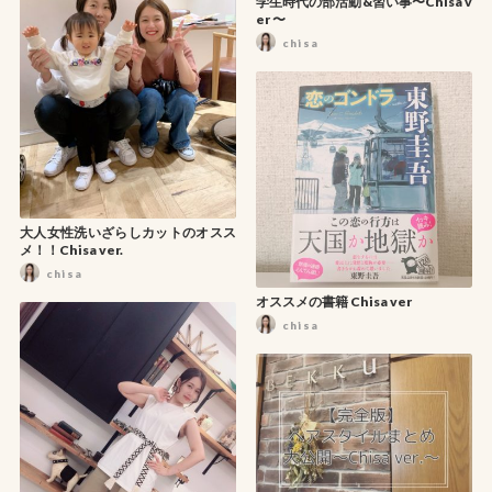
学生時代の部活動&習い事〜Chisa v
er 〜
chisa
大人女性洗いざらしカットのオスス
メ！！Chisa ver.
chisa
オススメの書籍 Chisa ver
chisa