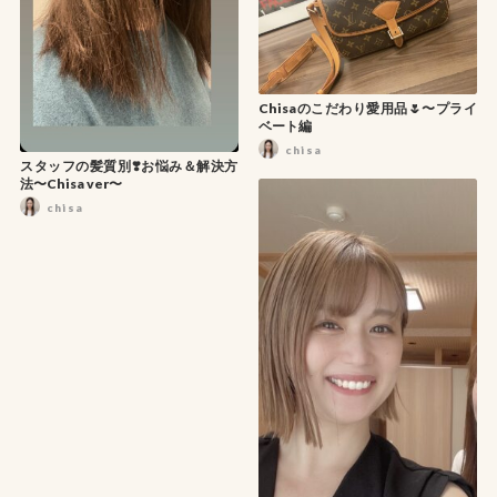
Chisaのこだわり愛用品🌷〜プライ
ベート編
chisa
スタッフの髪質別❣️お悩み＆解決方
法〜Chisa ver〜
chisa