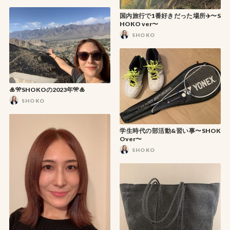
国内旅行で1番好きだった場所✈️〜S
HOKO ver〜
SHOKO
🎍🎌SHOKOの2023年🎌🎍
SHOKO
学生時代の部活動&習い事〜SHOK
Over〜
SHOKO