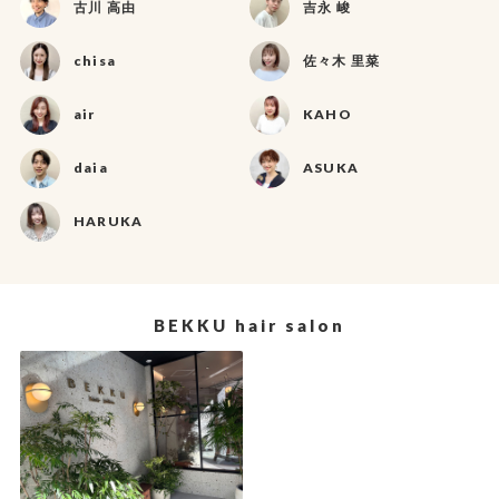
古川 高由
吉永 峻
chisa
佐々木 里菜
air
KAHO
daia
ASUKA
HARUKA
BEKKU hair salon