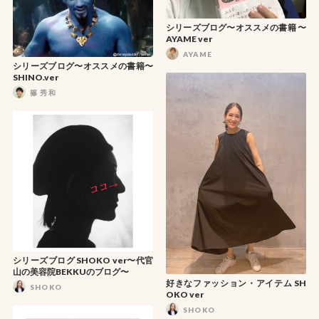
シリーズブログ〜オススメの書籍 〜
AYAME ver
AYAME
シリーズブログ〜オススメの書籍〜
SHINO.ver
篠 秀和
シリーズブログ SHOKO ver〜代官
山の美容院BEKKUのブログ〜
好きなファッション・アイテム SH
SHOKO
OKO ver
SHOKO