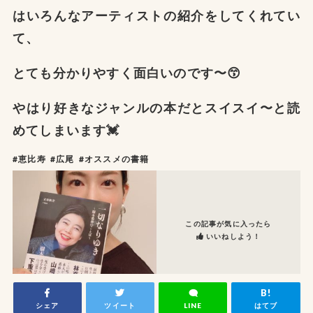
はいろんなアーティストの紹介をしてくれてい
て、
とても分かりやすく面白いのです〜😙
やはり好きなジャンルの本だとスイスイ〜と読
めてしまいます💓
#恵比寿
#広尾
#オススメの書籍
この記事が気に入ったら
いいねしよう！
シェア
ツイート
LINE
はてブ