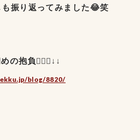
しも振り返ってみました😂笑
の抱負💁🏻‍♀️↓↓
bekku.jp/blog/8820/