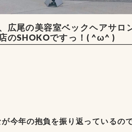
、広尾の美容室ベックヘアサロ
のSHOKOですっ！( ^ω^ )
なが今年の抱負を振り返っているの