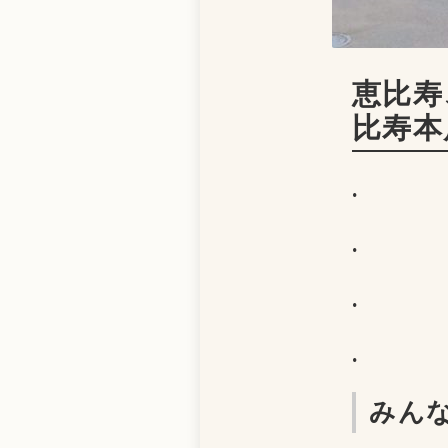
恵比寿
比寿本店
.
.
.
.
みん