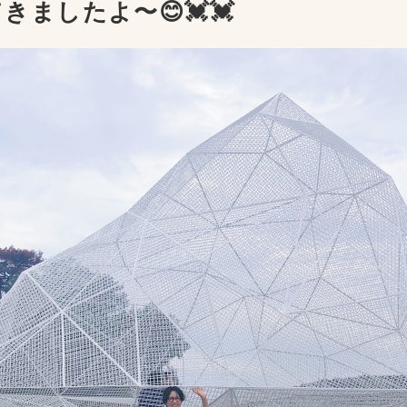
きましたよ〜😊💓💓