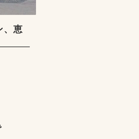
ン、恵
で