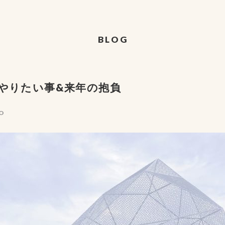
BLOG
やりたい事&来年の抱負
O