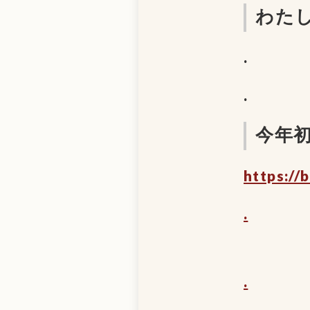
わた
.
.
今年初め
https://
.
.