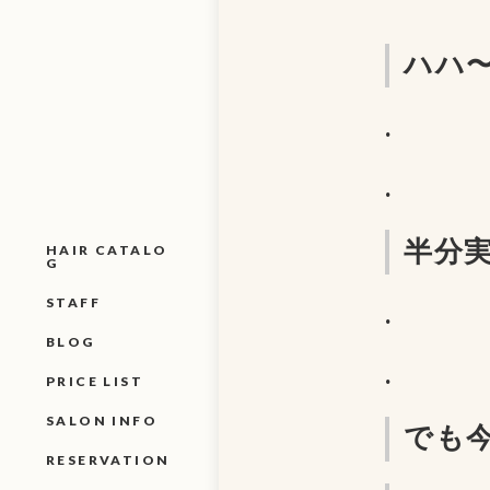
ハハ
.
.
半分
HAIR CATALO
G
STAFF
.
BLOG
.
PRICE LIST
SALON INFO
でも
RESERVATION