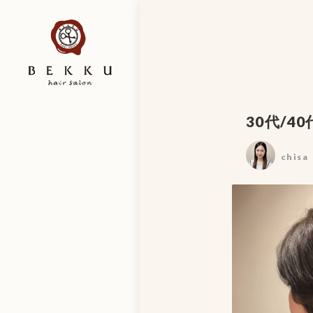
30代/40
chisa