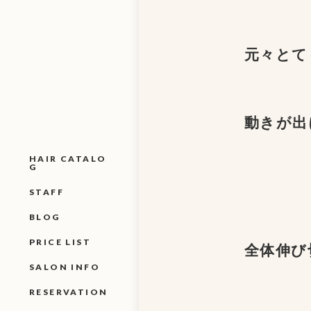
元々とて
動きが出
HAIR CATALO
G
STAFF
BLOG
PRICE LIST
全体伸び
SALON INFO
RESERVATION