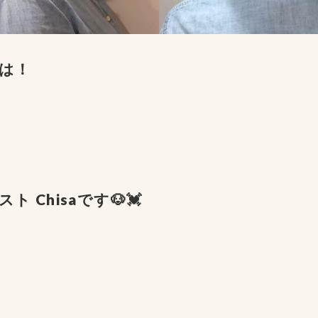
は！
ト Chisaです🐶💓