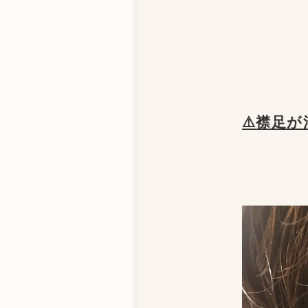
⚠️
襟足が