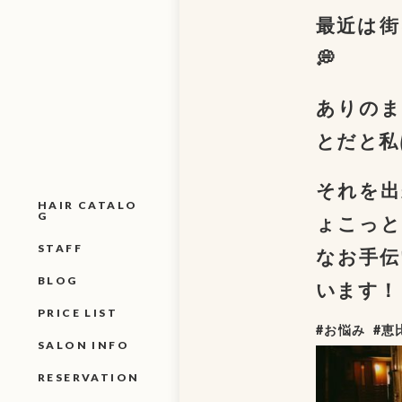
最近は街
💭
ありのま
とだと私
それを出
HAIR CATALO
G
ょこっと
STAFF
なお手伝
BLOG
います！
PRICE LIST
#お悩み
#恵
SALON INFO
RESERVATION