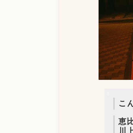
こ
恵比
川