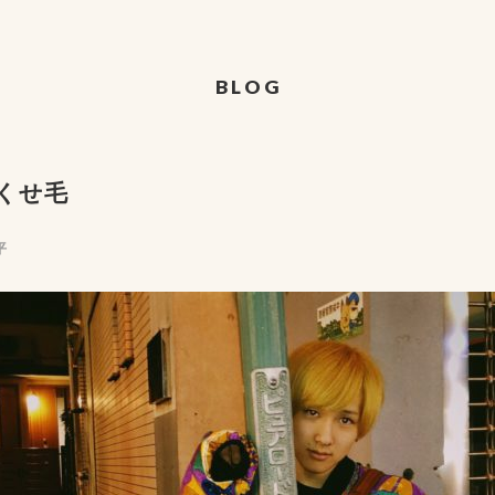
BLOG
くせ毛
平