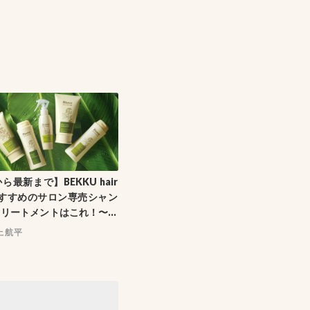
ら最新まで】BEKKU hair
nおすすめのサロン専売シャン
トリートメントはこれ！〜正
ャンプーの選び方〜
上航平