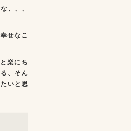
うな、、、
て幸せなこ
っと楽にち
れる、そん
りたいと思