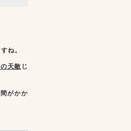
ますね。
中の天敵
じ
時間がかか