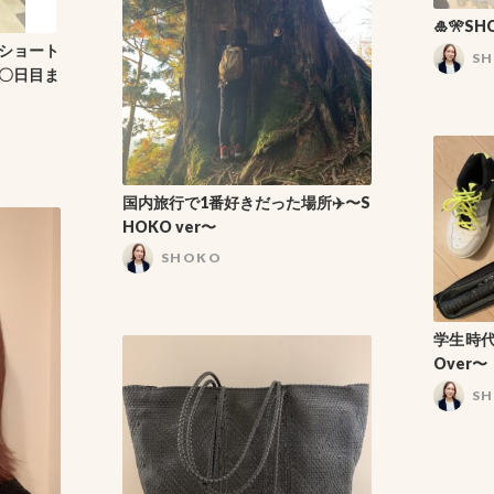
🎍🎌SH
ショート
S
〇日目ま
国内旅行で1番好きだった場所✈️〜S
HOKO ver〜
SHOKO
学生時代
Over〜
S