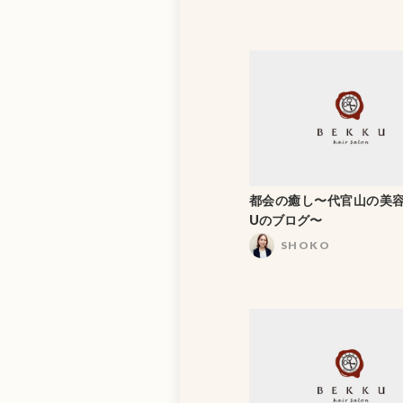
都会の癒し〜代官山の美容
Uのブログ〜
SHOKO