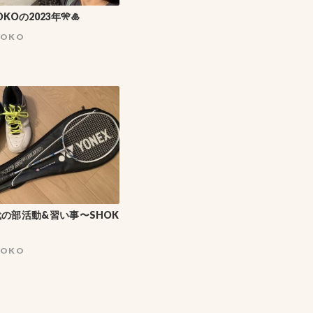
OKOの2023年🎌🎍
HOKO
の部活動&習い事〜SHOK
HOKO