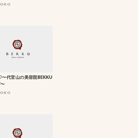
HOKO
〜♡〜代官山の美容院BEKKU
グ〜
HOKO