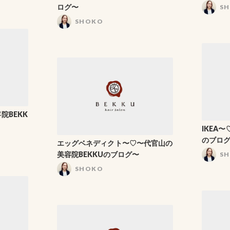
ログ〜
S
SHOKO
院BEKK
IKEA
のブロ
エッグベネディクト〜♡〜代官山の
美容院BEKKUのブログ〜
S
SHOKO