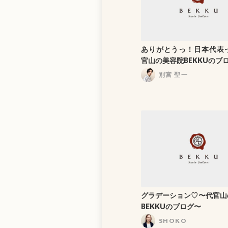
ありがとうっ！日本代表っ！
官山の美容院BEKKUのブ
別宮 聖一
グラデーション♡〜代官山
BEKKUのブログ〜
SHOKO