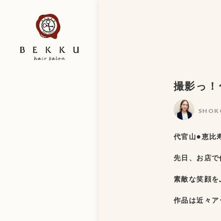
撮影っ！
SHOK
代官山•恵比寿
先日、お店で
素敵な笑顔を
作品は近々ア