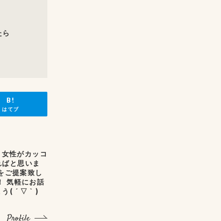
たら
はてブ
 女性がカッコ
ればと思いま
ンをご提案致し
！ 気軽にお話
 ▽ ` )
Profile