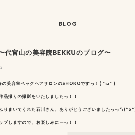
BLOG
〜代官山の美容院BEKKUのブログ〜
O
の美容室ベックヘアサロンのSHOKOですっ！( ^ω^ )
作品撮りの撮影をいたしましたっ！！
ふりまいてくれた石川さん、ありがとうございましたっっ*\(^o^)
ップしますので、お楽しみにーっ！！