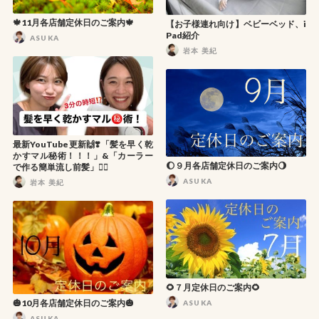
🍁11月各店舗定休日のご案内🍁
【お子様連れ向け】ベビーベッド、i
Pad紹介
ASUKA
岩本 美紀
最新YouTube更新🙌❣️「髪を早く乾
かすマル秘術！！！」&「カーラー
🌔９月各店舗定休日のご案内🌖
で作る簡単流し前髪」💇‍♀️
ASUKA
岩本 美紀
🌻７月定休日のご案内🌻
🎃10月各店舗定休日のご案内🎃
ASUKA
ASUKA