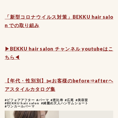
「新型コロナウイルス対策」BEKKU hair salo
n での取り組み
▶︎BEKKU hair salon チャンネル youtubeはこ
ちら◀︎
【年代・性別別】✂️お客様のbefore⇒afterヘ
アスタイルカタログ集
#ビフォアアフター
#パーマ
#恵比寿
#広尾
#美容室
#BEKKU hair salon
#綺麗め大人ハンサムショート
#ワンカールパーマ