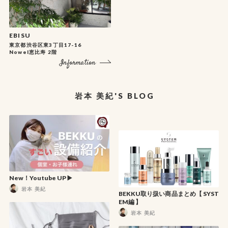
EBISU
東京都渋谷区東3丁目17-16
Nowel恵比寿 2階
Information
岩本 美紀'S BLOG
New！Youtube UP ▶️
岩本 美紀
BEKKU取り扱い商品まとめ【 SYST
EM編 】
岩本 美紀