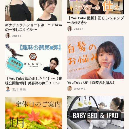
【YouTube更新】正しいシャンプ
ーの仕方☝️✨
🌿ナチュラルショート🌿 〜 Chisa
chisa
の一推しスタイル 〜
chisa
【YouTube始めました^ ^】〜【趣
YouTube UP【白髪のお悩み】
味公開第2弾】美容師の休日！！〜
AYAME
古川 高由