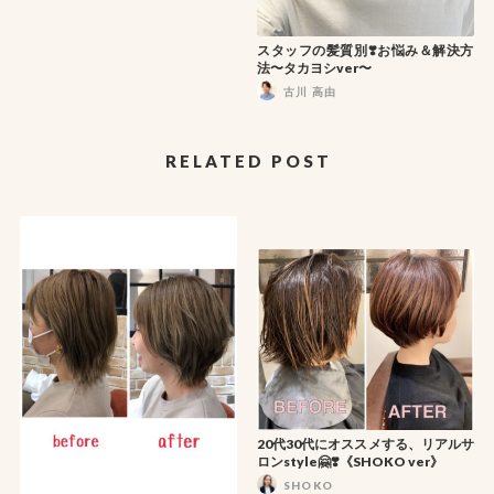
スタッフの髪質別❣️お悩み＆解決方
法〜タカヨシver〜
古川 高由
RELATED POST
20代30代にオススメする、リアルサ
ロンstyle🤗❣️《SHOKO ver》
SHOKO