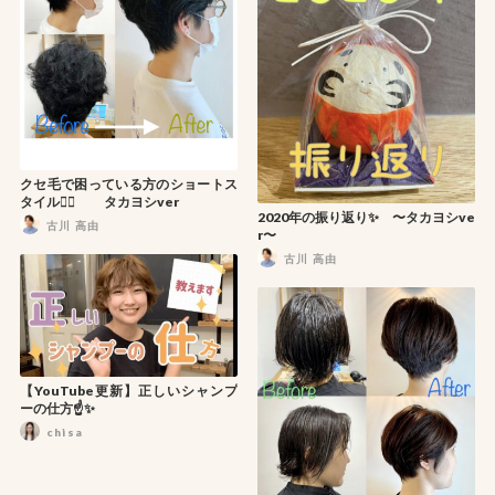
クセ毛で困っている方のショートス
タイル🙋‍♂️ タカヨシver
2020年の振り返り✨ 〜タカヨシve
古川 高由
r〜
古川 高由
【YouTube更新】正しいシャンプ
ーの仕方☝️✨
chisa