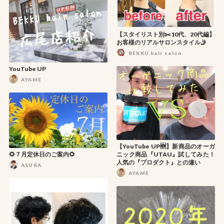
【スタイリスト別✂️10代、20代編】
お客様のリアルサロンスタイル🤳
BEKKU hair salon
YouTube UP
AYAME
【YouTube UP🆕】新商品のオーガ
🌻７月定休日のご案内🌻
ニック商品『UTAU』試してみた！
人気の『プロダクト』との違い
ASUKA
AYAME