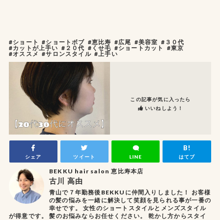
#ショート
#ショートボブ
#恵比寿
#広尾
#美容室
#３０代
#カットが上手い
#２０代
#くせ毛
#ショートカット
#東京
#オススメ
#サロンスタイル
#上手い
この記事が気に入ったら
いいねしよう！
シェア
ツイート
LINE
はてブ
BEKKU hair salon 恵比寿本店
古川 高由
青山で７年勤務後BEKKUに仲間入りしました！ お客様
の髪の悩みを一緒に解決して笑顔を見られる事が一番の
幸せです。 女性のショートスタイルとメンズスタイル
が得意です。 髪のお悩みならお任せください。 乾かし方からスタイ