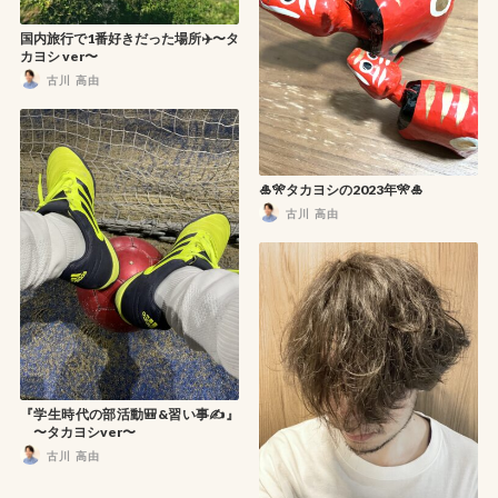
国内旅行で1番好きだった場所✈️〜タ
カヨシ ver〜
古川 高由
🎍🎌タカヨシの2023年🎌🎍
古川 高由
『学生時代の部活動🎒&習い事✍️』
〜タカヨシver〜
古川 高由