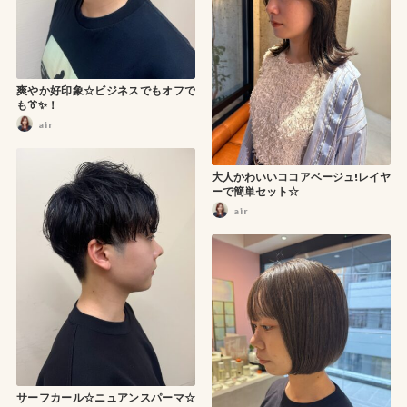
爽やか好印象☆ビジネスでもオフで
も👔✨！
air
大人かわいいココアベージュ!レイヤ
ーで簡単セット☆
air
サーフカール☆ニュアンスパーマ☆