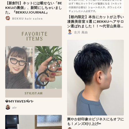
【新創刊】ネットには載せない「BE
KKUの裏側」、新聞にしちゃいまし
た。『BEKKU JOURNAL』
【都内限定】本当にカットが上手い
BEKKU hair salon
凄腕美容室 5選 にBEKKUヘアサロ
ン選ばれました！！〜代官山美容院
BEKKUのブログ〜
古川 高由
💎MY FAVES 👓✨
air
爽やか好印象☆ビジネスにもオフに
も！メンズ刈り上げ✂︎