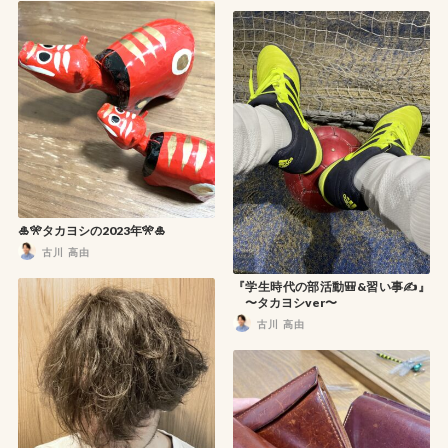
🎍🎌タカヨシの2023年🎌🎍
古川 高由
『学生時代の部活動🎒&習い事✍️』
〜タカヨシver〜
古川 高由