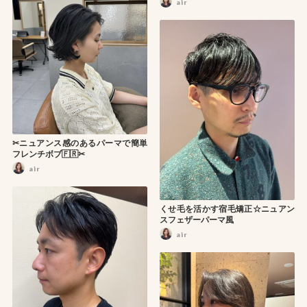
air
✂︎ニュアンス感のあるパーマで簡単
フレンチボブ🇫🇷✂︎
air
くせ毛を活かす宿毛矯正☆ニュアン
スフェザーパーマ風
air