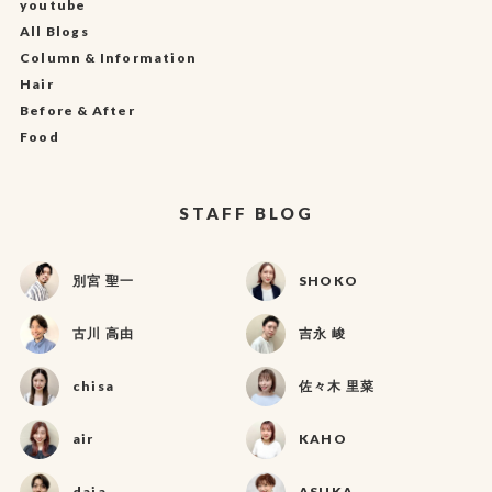
youtube
All Blogs
Column & Information
Hair
Before & After
Food
STAFF BLOG
別宮 聖一
SHOKO
古川 高由
吉永 峻
chisa
佐々木 里菜
air
KAHO
daia
ASUKA