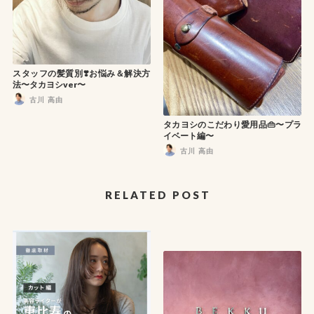
スタッフの髪質別❣️お悩み＆解決方
法〜タカヨシver〜
古川 高由
タカヨシのこだわり愛用品👜〜プラ
イベート編〜
古川 高由
RELATED POST