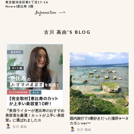
東京都渋谷区東3丁目17-16
Nowel恵比寿 2階
Information
古川 高由'S BLOG
『美容ライターが恵比寿のおすすめ
美容室を厳選！カットが上手い美容
国内旅行で1番好きだった場所✈️〜タ
室』に選ばれました☆
カヨシ ver〜
古川 高由
古川 高由