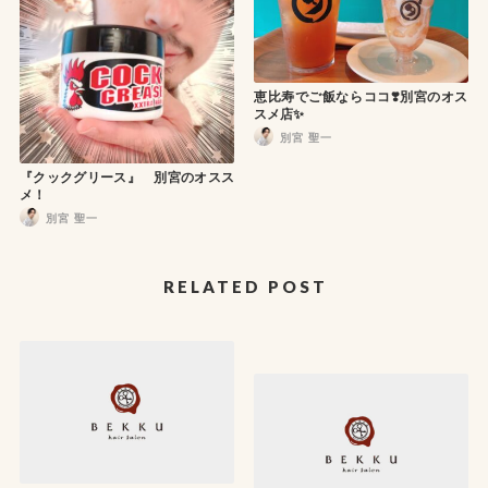
恵比寿でご飯ならココ❣️別宮のオス
スメ店✨
別宮 聖一
『クックグリース』 別宮のオスス
メ！
別宮 聖一
RELATED POST