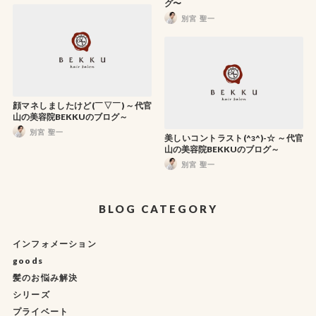
グ〜
別宮 聖一
顔マネしましたけど(￣▽￣) ～代官
山の美容院BEKKUのブログ～
別宮 聖一
美しいコントラスト(^з^)-☆ ～代官
山の美容院BEKKUのブログ～
別宮 聖一
BLOG CATEGORY
インフォメーション
goods
髪のお悩み解決
シリーズ
プライベート