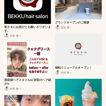
グランドオープンのご挨拶
皆さまにお詫びとお願いがございま
別宮 聖一
す。
別宮 聖一
移転リニューアルオープン！
別宮 聖一
美容師ヘアスタイル✂️別宮のヘア紹
介✨
別宮 聖一