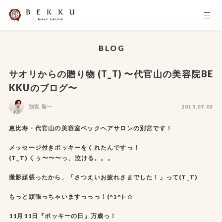
BLOG
サオリからの贈り物 (T_T) 〜代官山の美容院BE
KKUのブログ〜
別宮 聖一
2015.07.03
恵比寿・代官山の美容室ベックヘアサロンの別宮です！
メッセージ付きポッキーをくれたんですっ！
(T_T) くぅ〜〜〜っ、泣ける。。。
撮影頑張ったから、「さつえいお疲れさまでした！」って(T_T)
もっと頑張っちゃいますっっっ！(^з^)-☆
11月11日『ポッキーの日』万歳っ！