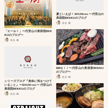
夏といえば！ SHUNver. 〜代官山の
美容院BEKKUのブログ
吉永 峻
「エール！」〜代官山の美容院BEK
KUのブログ〜
吉永 峻
BBQ！！〜代官山の美容室BEKKU
のブログ〜
吉永 峻
シリーズブログ『身体に気をつけて
いること』〜SHUN ver.〜 代官山の
美容院BEKKUのブログ
吉永 峻