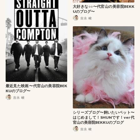
大好きな○○〜代官山の美容院BEKK
Uのブログ〜
吉永 峻
最近見た映画 〜代官山の美容院BEK
KUのブログ〜
吉永 峻
シリーズブログ〜飼いたいペット〜
はじめまして！SHUNです！ver 代
官山の美容院BEKKUのブログ
吉永 峻