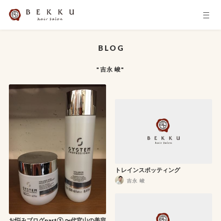
BLOG
"吉永 峻"
トレインスポッティング
吉永 峻
お悩みブログpart② 〜代官山の美容