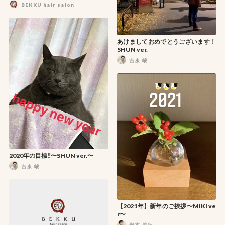
BEKKU hair salon
あけましておめでとうございます！
SHUN ver.
吉永 峻
2020年の目標‼️〜SHUN ver.〜
吉永 峻
【2021年】新年のご挨拶〜MIKI ve
r〜
岩本 美紀