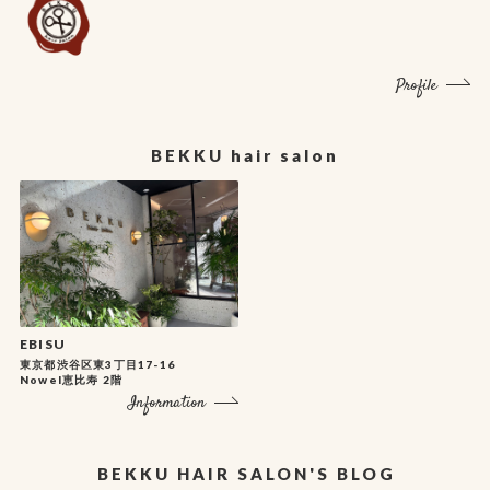
Profile
BEKKU hair salon
EBISU
東京都渋谷区東3丁目17-16
Nowel恵比寿 2階
Information
BEKKU HAIR SALON'S BLOG