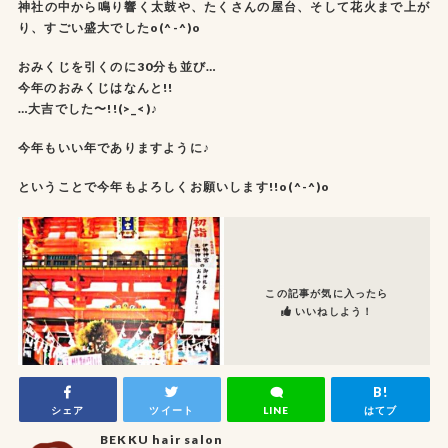
神社の中から鳴り響く太鼓や、たくさんの屋台、そして花火まで上が
り、すごい盛大でしたo(^-^)o
おみくじを引くのに30分も並び…
今年のおみくじはなんと!!
…大吉でした〜!!(>_<)♪
今年もいい年でありますように♪
ということで今年もよろしくお願いします!!o(^-^)o
この記事が気に入ったら
いいねしよう！
シェア
ツイート
LINE
はてブ
BEKKU hair salon