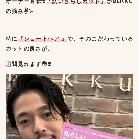
オーナー直伝❣️
『洗いざらしカット』
がBEKKU
の強み✌️✨
特に
『ショートヘア 』
で、そのこだわっている
カットの良さが、
垣間見れます😳❣️