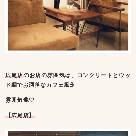
広尾店
のお店の雰囲気は、コンクリートとウッ
ド調でお洒落なカフェ風☕️
雰囲気🧶♡
【広尾店】