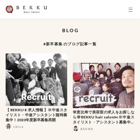
BLOG
#新卒募集 のブログ記事一覧
【 BEKKU🌷求人情報 】※中途スタ
🌸恵比寿で美容室の求人をお探しな
イリスト・中途アシスタント随時募
ら🌸BEKKU hair salon✂️※中途ス
集中！2023年度新卒募集再開
タイリスト・アシスタント募集中！
chisa
2023年度新卒募集開始
ASUKA