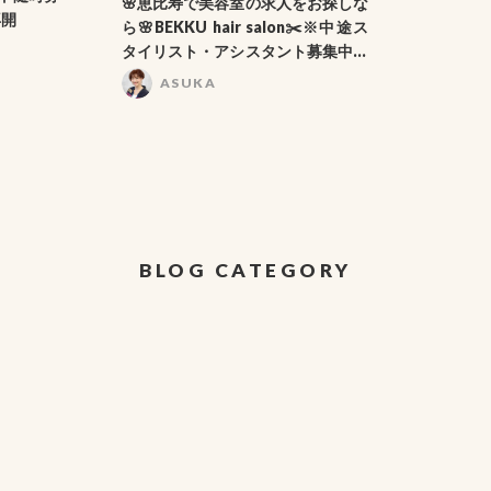
🌸恵比寿で美容室の求人をお探しな
再開
ら🌸BEKKU hair salon✂️※中途ス
タイリスト・アシスタント募集中！
2023年度新卒募集開始
ASUKA
BLOG CATEGORY