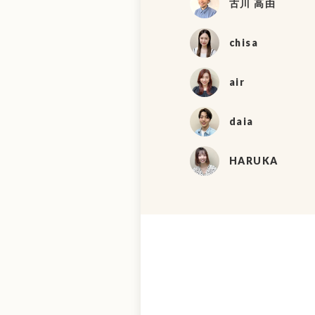
古川 高由
chisa
air
daia
HARUKA