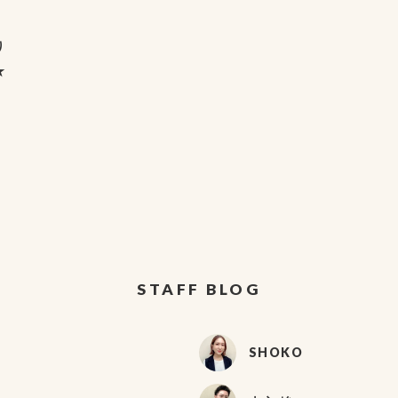
り
★
STAFF BLOG
SHOKO